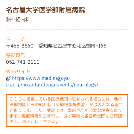
S
k
名古屋大学医学部附属病院
i
p
脳神経内科
t
o
m
住 所
a
〒466-8560 愛知県名古屋市昭和区鶴舞町65
i
n
電話番号
c
052-741-2111
o
n
Webサイト
t
https://www.med.nagoya-
e
n
u.ac.jp/hospital/departments/neurology/
t
こちらに掲載している医療機関へ受診される場合には、他の
医療機関からの紹介状（診療情報提供書）が必要となる場合
があります。また、受診には、事前予約が必要な場合もあり
ます。掲載情報をご参考に、必ず事前に各医療機関にご確認
の上、お出かけください。