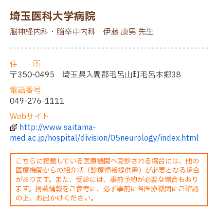
S
k
埼玉医科大学病院
i
p
脳神経内科・脳卒中内科 伊藤 康男 先生
t
o
m
住 所
a
〒350-0495 埼玉県入間郡毛呂山町毛呂本郷38
i
n
電話番号
c
049-276-1111
o
n
Webサイト
t
http://www.saitama-
e
n
med.ac.jp/hospital/division/05neurology/index.html
t
こちらに掲載している医療機関へ受診される場合には、他の
医療機関からの紹介状（診療情報提供書）が必要となる場合
があります。また、受診には、事前予約が必要な場合もあり
ます。掲載情報をご参考に、必ず事前に各医療機関にご確認
の上、お出かけください。