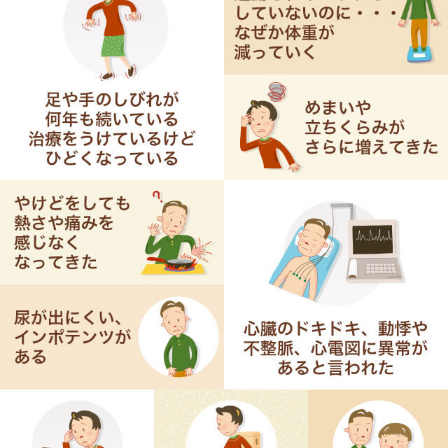
チーと向き合う
症状
「トランスサイレチン型家族性アミロイドポリニュー
ロパチー」
症状とつきあうには
を発症している患者さまのご家族の方へ
診断
下痢
トランスサイレチン型家族性アミロイドポリニューロ
遺伝
パチーについて
吐き気・嘔吐
治療
あなたがこの病気を発症する
可能性について
めまい・立ちくらみ
医療費の助成について
この病気の治療について
起立性低血圧
よくある質問
すでに発症している可能性の
やけど
確認について
排尿障害
将来この病気を発症する可能性を
調べる検査について
むくみ