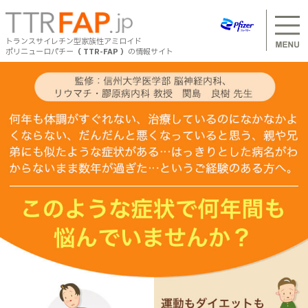
S
k
i
トランスサイレチン型家族性アミロイド
p
ポリニューロパチー
（ TTR-FAP ）
の情報サイト
t
Header
o
m
トランスサイレチン型家族性アミロイドポリニュー
mega
a
ロパチーを知りたい方へ
menu
i
n
for
c
mobile
o
トランスサイレチン型家族性アミロイドポリニューロパ
トランスサイレチン型家族性アミロイドポリニュー
n
チーはどんな病気？
ロパチーと診断された方へ
t
e
トランスサイレチン型家族性アミロイドポリニューロパ
n
チーの概説
t
トランスサイレチン型家族性アミロイドポリニュー
トランスサイレチン型家族性アミロイドポリニューロパ
チーと診断された方へ
ロパチーと診断された方のご家族のみなさまへ
トランスサイレチン型家族性アミロイドポリニューロパ
トランスサイレチン型家族性アミロイドポリニューロパ
チーと診断された方のご家族のみなさまへ
チーについて知る
患者と家族のコミュニケーション
トランスサイレチン型家族性アミロイドポリニューロパ
定義・病態・疫学