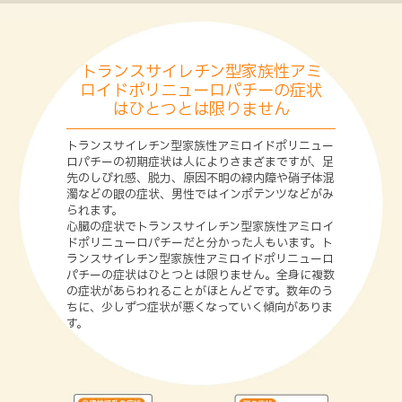
遺伝カウンセリングについて
トランスサイレチン型家族性アミ
［遺伝と家族の相談］認定遺伝カウンセラーからのメ
ロイドポリニューロパチーの症状
ッセージ
はひとつとは限りません
［遺伝と家族の相談］臨床心理士からのメッセージ
トランスサイレチン型家族性アミロイドポリニュー
ロパチーの初期症状は人によりさまざまですが、足
先のしびれ感、脱力、原因不明の緑内障や硝子体混
［遺伝と家族の相談］認定遺伝カウンセラー（看護
濁などの眼の症状、男性ではインポテンツなどがみ
師）からのメッセージ
られます。
心臓の症状でトランスサイレチン型家族性アミロイ
ドポリニューロパチーだと分かった人もいます。ト
ランスサイレチン型家族性アミロイドポリニューロ
パチーの症状はひとつとは限りません。全身に複数
の症状があらわれることがほとんどです。数年のう
ちに、少しずつ症状が悪くなっていく傾向がありま
す。