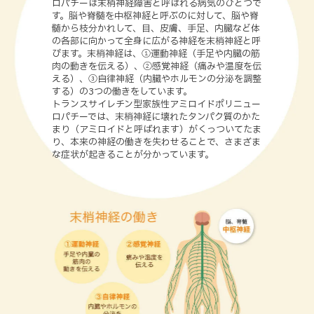
ロパチーは末梢神経障害と呼ばれる病気のひとつで
す。脳や脊髄を中枢神経と呼ぶのに対して、脳や脊
髄から枝分かれして、目、皮膚、手足、内臓など体
の各部に向かって全身に広がる神経を末梢神経と呼
びます。末梢神経は、①運動神経（手足や内臓の筋
肉の動きを伝える）、②感覚神経（痛みや温度を伝
える）、③自律神経（内臓やホルモンの分泌を調整
する）の3つの働きをしています。
トランスサイレチン型家族性アミロイドポリニュー
ロパチーでは、末梢神経に壊れたタンパク質のかた
まり（アミロイドと呼ばれます）がくっついてたま
り、本来の神経の働きを失わせることで、さまざま
な症状が起きることが分かっています。