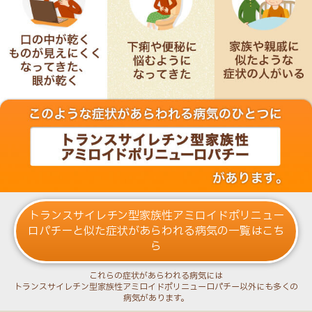
不安を感じたり、悩んだりした
ときの相談について
心症状
眼の症状
発汗障害
筋力低下
唾液減少
ご家族に病気を伝えるには
トランスサイレチン型家族性アミロイドポリニュー
ご家族に伝えてほしい病気の
ロパチーと似た症状があらわれる病気の一覧はこち
おはなし
ら
はじめに
これらの症状があらわれる病気には
トランスサイレチン型家族性アミロイドポリニューロパチー以外にも多くの
病気があります。
「発症前診断」について