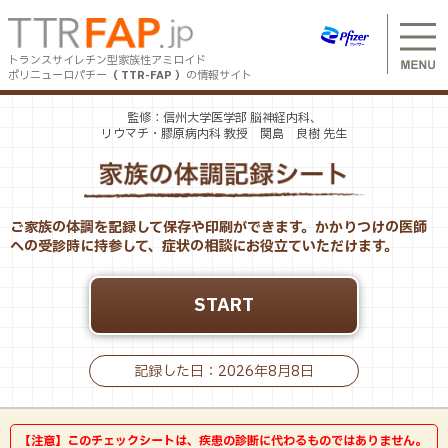
S
k
i
トランスサイレチン型家族性アミロイド
p
ポリニューロパチー
（ TTR-FAP ）
の情報サイト
t
Header
o
m
監修：信州大学医学部 脳神経内科、
トランスサイレチン型家族性アミロイドポリニュー
mega
a
リウマチ・膠原病内科 教授 関島 良樹 先生
ロパチーを知りたい方へ
menu
i
n
for
c
mobile
o
トランスサイレチン型家族性アミロイドポリニューロパ
トランスサイレチン型家族性アミロイドポリニュー
n
チーはどんな病気？
ご家族の体調を記録して保存や印刷ができます。かかりつけの医師
ロパチーと診断された方へ
t
への受診時に持参して、症状の相談にお役立ていただけます。
e
トランスサイレチン型家族性アミロイドポリニューロパ
n
チーの概説
t
トランスサイレチン型家族性アミロイドポリニュー
トランスサイレチン型家族性アミロイドポリニューロパ
START
チーと診断された方へ
ロパチーと診断された方のご家族のみなさまへ
トランスサイレチン型家族性アミロイドポリニューロパ
トランスサイレチン型家族性アミロイドポリニューロパ
記録した日：
2026
年
8
月
8
日
チーと診断された方のご家族のみなさまへ
チーについて知る
患者と家族のコミュニケーション
【注意】このチェックシートは、疾患の診断に代わるものではありません。
トランスサイレチン型家族性アミロイドポリニューロパ
定義・病態・疫学