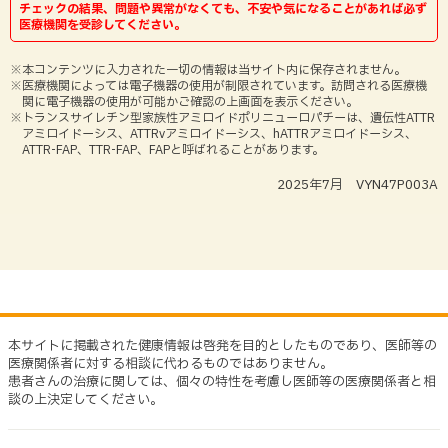
チェックの結果、問題や異常がなくても、不安や気になることがあれば必ず
チーと向き合う
医療機関を受診してください。
症状
「トランスサイレチン型家族性アミロイドポリニュー
ロパチー」
症状とつきあうには
※本コンテンツに入力された一切の情報は当サイト内に保存されません。
を発症している患者さまのご家族の方へ
※医療機関によっては電子機器の使用が制限されています。訪問される医療機
診断
関に電子機器の使用が可能かご確認の上画面を表示ください。
※トランスサイレチン型家族性アミロイドポリニューロパチーは、遺伝性ATTR
下痢
トランスサイレチン型家族性アミロイドポリニューロ
アミロイドーシス、ATTRvアミロイドーシス、hATTRアミロイドーシス、
遺伝
パチーについて
ATTR-FAP、TTR-FAP、FAPと呼ばれることがあります。
吐き気・嘔吐
2025年7月 VYN47P003A
治療
あなたがこの病気を発症する
可能性について
めまい・立ちくらみ
医療費の助成について
この病気の治療について
起立性低血圧
よくある質問
すでに発症している可能性の
やけど
確認について
本サイトに掲載された健康情報は啓発を目的としたものであり、医師等の
医療関係者に対する相談に代わるものではありません。
排尿障害
患者さんの治療に関しては、個々の特性を考慮し医師等の医療関係者と相
将来この病気を発症する可能性を
談の上決定してください。
調べる検査について
むくみ