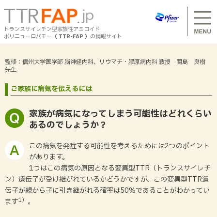
S
k
i
トランスサイレチン型家族性アミロイド
p
ポリニューロパチー
（ TTR-FAP ）
の情報サイト
t
Header
o
m
トランスサイレチン型家族性アミロイドポリニュー
mega
監修：信州大学医学部 脳神経内科、リウマチ・膠原病内科 教授 関島 良樹
a
先生
ロパチーを知りたい方へ
menu
i
n
for
ご家族に病気を伝えるには
c
mobile
o
トランスサイレチン型家族性アミロイドポリニューロパ
トランスサイレチン型家族性アミロイドポリニュー
n
チーはどんな病気？
家族が病気になってしまう可能性はどれくらい
ロパチーと診断された方へ
t
あるのでしょうか？
e
トランスサイレチン型家族性アミロイドポリニューロパ
n
チーの概説
t
トランスサイレチン型家族性アミロイドポリニュー
トランスサイレチン型家族性アミロイドポリニューロパ
この病気を発症する可能性を考えるためには2つのポイント
チーと診断された方へ
ロパチーと診断された方のご家族のみなさまへ
があります。
1つはこの病気の原因となる変異型TTR（トランスサイレチ
トランスサイレチン型家族性アミロイドポリニューロパ
ン）遺伝子が受け継がれているかどうかですが、この変異型TTR遺
トランスサイレチン型家族性アミロイドポリニューロパ
チーと診断された方のご家族のみなさまへ
チーについて知る
伝子が親から子に引き継がれる確率は50%であることがわかってい
1）
ます
。
患者と家族のコミュニケーション
トランスサイレチン型家族性アミロイドポリニューロパ
定義・病態・疫学