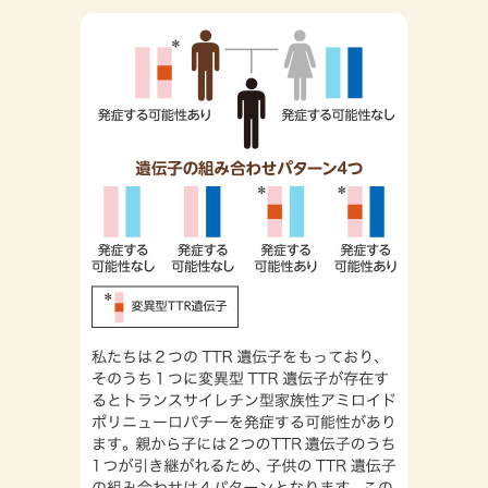
不安を感じたり、悩んだりした
ときの相談について
心症状
眼の症状
発汗障害
筋力低下
唾液減少
ご家族に病気を伝えるには
ご家族に伝えてほしい病気の
おはなし
はじめに
「発症前診断」について