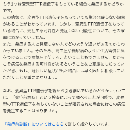
もう1つは変異型TTR遺伝子をもっている場合に発症するかどうか
チーと向き合う
です。
症状
「トランスサイレチン型家族性アミロイドポリニュー
この病気は、変異型TTR遺伝子をもっていても生涯発症しない場合
ロパチー」
症状とつきあうには
を発症している患者さまのご家族の方へ
があることがわかっています。しかし、変異型TTR遺伝子をもって
診断
いる場合に、発症する可能性と発症しない可能性について、その確
下痢
率はわかっていません。
トランスサイレチン型家族性アミロイドポリニューロ
遺伝
パチーについて
また、発症する人と発症しない人でどのような違いがあるのかもわ
吐き気・嘔吐
かっていません。そのため、高血圧や糖尿病のように生活習慣に気
治療
をつけることで病気を予防する、ということもできません。だから
あなたがこの病気を発症する
可能性について
こそ病気を発症する可能性があるということをご家族にも知ってい
めまい・立ちくらみ
ただき、もし、疑わしい症状が出た場合には早く医師に相談してい
医療費の助成について
ただくことが重要になります。
この病気の治療について
起立性低血圧
よくある質問
なお、変異型TTR遺伝子を親から引き継いでいるかどうかについて
すでに発症している可能性の
やけど
確認について
は、「発症前診断」という検査によって調べることが可能で、変異
型のTTR遺伝子を有していないことが確認された場合にはこの病気
排尿障害
を発症することはありません。
将来この病気を発症する可能性を
調べる検査について
むくみ
「発症前診断」についてはこちら
で詳しく紹介しています。