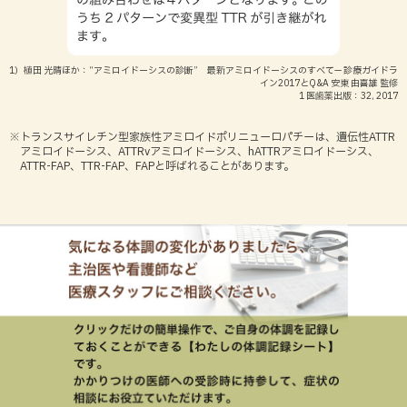
遺伝カウンセリングについて
1）植田 光晴ほか：“アミロイドーシスの診断” 最新アミロイドーシスのすべて— 診療ガイドラ
イン2017とQ&A 安東 由喜雄 監修
［遺伝と家族の相談］認定遺伝カウンセラーからのメ
1 医歯薬出版：32, 2017
ッセージ
※トランスサイレチン型家族性アミロイドポリニューロパチーは、遺伝性ATTR
［遺伝と家族の相談］臨床心理士からのメッセージ
アミロイドーシス、ATTRvアミロイドーシス、hATTRアミロイドーシス、
ATTR-FAP、TTR-FAP、FAPと呼ばれることがあります。
［遺伝と家族の相談］認定遺伝カウンセラー（看護
師）からのメッセージ